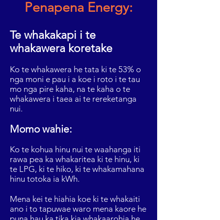
Penapena Energy:
Te whakakapi i te
whakawera koretake
Ko te whakawera he tata ki te 53% o
nga moni e pau i a koe i roto i te tau
mo nga pire kaha, na te kaha o te
whakawera i taea ai te rereketanga
nui.
Momo wahie:
Ko te kohua hinu nui te waahanga iti
rawa pea ka whakaritea ki te hinu, ki
te LPG, ki te hiko, ki te whakamahana
hinu totoka ia kWh.
Mena kei te hiahia koe ki te whakaiti
ano i to tapuwae waro mena kaore he
puna hau ka tika kia whakaarohia he