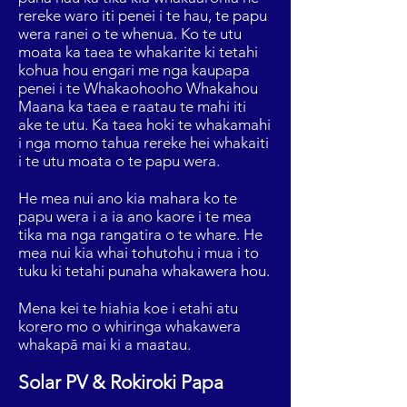
rereke waro iti penei i te hau, te papu
wera ranei o te whenua. Ko te utu
moata ka taea te whakarite ki tetahi
kohua hou engari me nga kaupapa
penei i te Whakaohooho Whakahou
Maana ka taea e raatau te mahi iti
ake te utu. Ka taea hoki te whakamahi
i nga momo tahua rereke hei whakaiti
i te utu moata o te papu wera.
He mea nui ano kia mahara ko te
papu wera i a ia ano kaore i te mea
tika ma nga rangatira o te whare. He
mea nui kia whai tohutohu i mua i to
tuku ki tetahi punaha whakawera hou.
Mena kei te hiahia koe i etahi atu
korero mo o whiringa whakawera
whakapā mai ki a maatau.
Solar PV & Rokiroki Papa