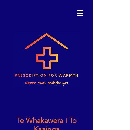
Te Whakawera i To
Kaainga