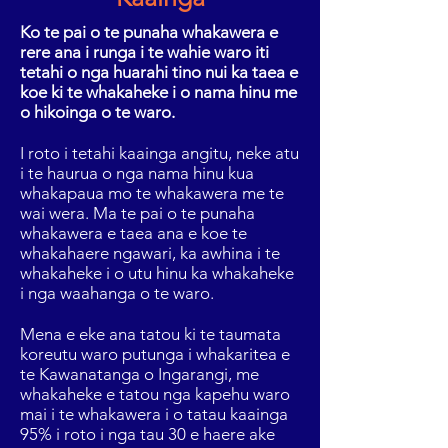
Ko te pai o te punaha whakawera e
rere ana i runga i te wahie waro iti
tetahi o nga huarahi tino nui ka taea e
koe ki te whakaheke i o nama hinu me
o hikoinga o te waro.
I roto i tetahi kaainga angitu, neke atu
i te haurua o nga nama hinu kua
whakapaua mo te whakawera me te
wai wera. Ma te pai o te punaha
whakawera e taea ana e koe te
whakahaere ngawari, ka awhina i te
whakaheke i o utu hinu ka whakaheke
i nga waahanga o te waro.
Mena e eke ana tatou ki te taumata
koreutu waro putunga i whakaritea e
te Kawanatanga o Ingarangi, me
whakaheke e tatou nga kapehu waro
mai i te whakawera i o tatau kaainga
95% i roto i nga tau 30 e haere ake