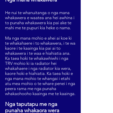
He nui te whanuitanga o nga mana
whakawera e waatea ana hei awhina i
to punaha whakawera kia pai ake te
mahi me te pupuri kia heke o nama.
Ma nga mana mohio e ahei ai koe ki
te whakahaere i to whakawera, i te wa
kaore i te kaainga kia pai ai to
whakawera i te waa e hiahiatia ana.
Ka taea hoki te whakawhiwhi i nga
TRV mohio ki ia radiator hei
whakahaere i nga radiator kia wera,
kaore hoki e hiahiatia. Ka taea hoki e
nga mana mohio te whangai i etahi
atu mea mohio o te whare penei i nga
peera rama me nga punaha
whakaohooho kaainga me te kaainga.
Nga taputapu me nga
punaha whakaora wera