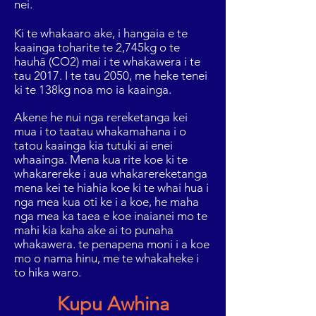
nei.
Ki te whakaaro ake, i hangaia e te
kaainga toharite te 2,745kg o te
hauhā (CO2) mai i te whakawera i te
tau 2017. I te tau 2050, me heke tenei
ki te 138kg noa mo ia kaainga.
Akene he nui nga rereketanga kei
mua i to taatau whakamahana i o
tatou kaainga kia tutuki ai enei
whaainga. Mena kua rite koe ki te
whakarereke i aua whakarereketanga
mena kei te hiahia koe ki te whai hua i
nga mea kua oti ke i a koe, he maha
nga mea ka taea e koe inaianei mo te
mahi kia kaha ake ai to punaha
whakawera. te penapena moni i a koe
mo o nama hinu, me te whakaheke i
to hika waro.
Kupu Awhina