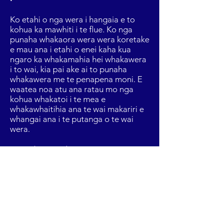
Ko etahi o nga wera i hangaia e to
kohua ka mawhiti i te flue. Ko nga
punaha whakaora wera wera koretake
e mau ana i etahi o enei kaha kua
ngaro ka whakamahia hei whakawera
i to wai, kia pai ake ai to punaha
whakawera me te penapena moni. E
waatea noa atu ana ratau mo nga
kohua whakatoi i te mea e
whakawhaitihia ana te wai makariri e
whangai ana i te putanga o te wai
wera.
Ko etahi tauira ko te penapena i te
wera, ka whakapiki i nga penapena
engari ko te nuinga ka piki te utu
whakauru. Ko etahi kohua hou kua
hangaia me te whakaora wera
haurehu putake kua oti te whakauru,
na reira kaore he take ki te hoko i
tetahi taputapu whakaora wera