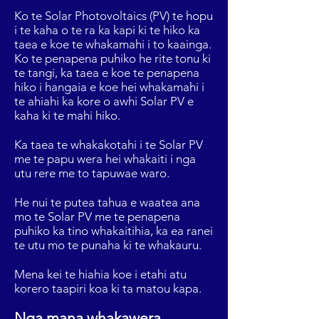
Ko te Solar Photovoltaics (PV) te hopu
i te kaha o te ra ka kapi ki te hiko ka
taea e koe te whakamahi i to kaainga.
Ko te penapena puhiko he rite tonu ki
te tangi, ka taea e koe te penapena
hiko i hangaia e koe hei whakamahi i
te ahiahi ka kore o awhi Solar PV e
kaha ki te mahi hiko.
Ka taea te whakakotahi i te Solar PV
me te papu wera hei whakaiti i nga
utu rere me to tapuwae waro.
He nui te putea tahua e waatea ana
mo te Solar PV me te penapena
puhiko ka tino whakaitihia, ka ea ranei
te utu mo te punaha ki te whakauru.
Mena kei te hiahia koe i etahi atu
korero taapiri koa ki ta matou kapa.
Nga mana whakawera